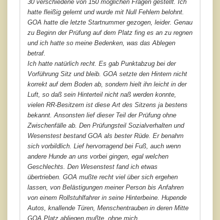
30 verschiedene von 150 möglichen Fragen gestellt. Ich
hatte fleißig gelernt und wurde mit Null Fehlern belohnt.
GOA hatte die letzte Startnummer gezogen, leider. Genau
zu Beginn der Prüfung auf dem Platz fing es an zu regnen
und ich hatte so meine Bedenken, was das Ablegen
betraf.
Ich hatte natürlich recht. Es gab Punktabzug bei der
Vorführung Sitz und bleib. GOA setzte den Hintern nicht
korrekt auf dem Boden ab, sondern hielt ihn leicht in der
Luft, so daß sein Hinterteil nicht naß werden konnte,
vielen RR-Besitzern ist diese Art des Sitzens ja bestens
bekannt. Ansonsten lief dieser Teil der Prüfung ohne
Zwischenfälle ab. Den Prüfungsteil Sozialverhalten und
Wesenstest bestand GOA als bester Rüde. Er benahm
sich vorbildlich. Lief hervorragend bei Fuß, auch wenn
andere Hunde an uns vorbei gingen, egal welchen
Geschlechts. Den Wesenstest fand ich etwas
übertrieben. GOA mußte recht viel über sich ergehen
lassen, von Belästigungen meiner Person bis Anfahren
von einem Rollstuhlfahrer in seine Hinterbeine. Hupende
Autos, knallende Türen, Menschentrauben in deren Mitte
GOA Platz abliegen mußte, ohne mich.